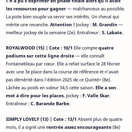
il
n'a pu s'exprimer en phase finale alors qu'il avait
les ressources pour gagner
— malchanceux au possible.
La piste bien souple va servir ses intérêts. Un cheval qui
mérite une revanche.
Attention !
Jockey :
M. Grandin
—
meilleur jockey de la semaine (2e). Entraîneur :
S. Labate
.
ROYALWOOD (15) | Cote : 10/1
Elle compte
quatre
podiums sur cette ligne droite
— elle connaît
Fontainebleau par cœur. Elle a refait surface le 28 février
avec une 3e place dans la course de référence et n'avait
pas démérité dans l'édition 2025 de ce Quinté+ (8e).
Lâchée au poids en valeur 34,5 cette saison.
Elle a son
mot à dire pour les places.
Jockey :
F. Valle Skar
.
Entraîneur :
C. Barande Barbe
.
SIMPLY LOVELY (13) | Cote : 13/1
Absent plus de quatre
mois, il a signé une
rentrée assez encourageante
(8e)