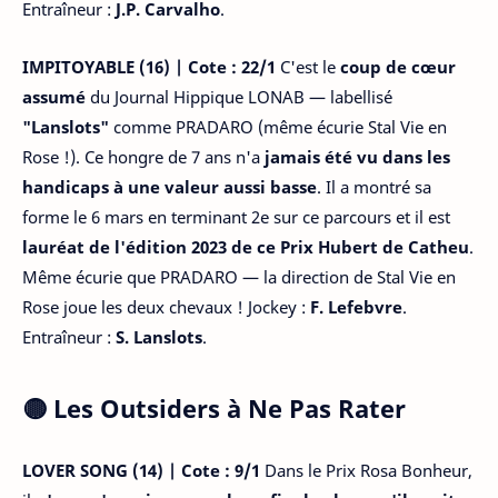
Entraîneur :
J.P. Carvalho
.
IMPITOYABLE (16) | Cote : 22/1
C'est le
coup de cœur
assumé
du Journal Hippique LONAB — labellisé
"Lanslots"
comme PRADARO (même écurie Stal Vie en
Rose !). Ce hongre de 7 ans n'a
jamais été vu dans les
handicaps à une valeur aussi basse
. Il a montré sa
forme le 6 mars en terminant 2e sur ce parcours et il est
lauréat de l'édition 2023 de ce Prix Hubert de Catheu
.
Même écurie que PRADARO — la direction de Stal Vie en
Rose joue les deux chevaux ! Jockey :
F. Lefebvre
.
Entraîneur :
S. Lanslots
.
🟡 Les Outsiders à Ne Pas Rater
LOVER SONG (14) | Cote : 9/1
Dans le Prix Rosa Bonheur,