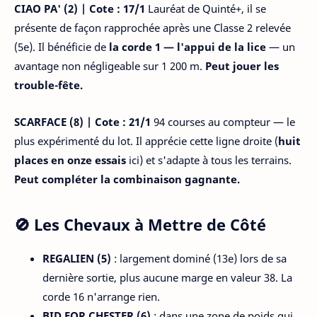
CIAO PA' (2) | Cote : 17/1
Lauréat de Quinté+, il se
présente de façon rapprochée après une Classe 2 relevée
(5e). Il bénéficie de
la corde 1 — l'appui de la lice
— un
avantage non négligeable sur 1 200 m.
Peut jouer les
trouble-fête.
SCARFACE (8) | Cote : 21/1
94 courses au compteur — le
plus expérimenté du lot. Il apprécie cette ligne droite (
huit
places en onze essais
ici) et s'adapte à tous les terrains.
Peut compléter la combinaison gagnante.
🚫 Les Chevaux à Mettre de Côté
REGALIEN (5)
: largement dominé (13e) lors de sa
dernière sortie, plus aucune marge en valeur 38. La
corde 16 n'arrange rien.
BID FOR CHESTER (6)
: dans une zone de poids qui