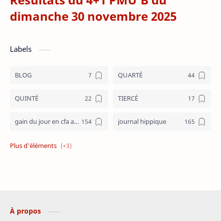
dimanche 30 novembre 2025
Labels
BLOG
QUARTÉ
QUINTÉ
TIERCÉ
gain du jour en cfa aujourd hui
journal hippique
journal hippique ecd
programme PMUB
résultats pmub
À propos