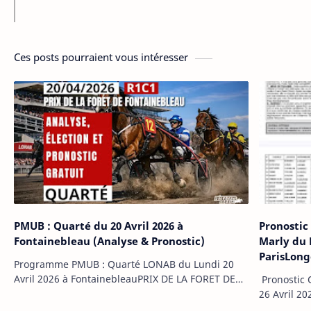
Ces posts pourraient vous intéresser
PMUB : Quarté du 20 Avril 2026 à
Pronostic
Fontainebleau (Analyse & Pronostic)
Marly du 
ParisLon
Programme PMUB : Quarté LONAB du Lundi 20
Avril 2026 à FontainebleauPRIX DE LA FORET DE
Pronostic 
FONTAINEBLEAULe lundi 20 avril 2026,
26 Avril 2
l'hippodrome de la Solle nous accueille pour le
l’hippodro