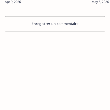
Prix de…
d’une épre
Enregistrer un commentaire