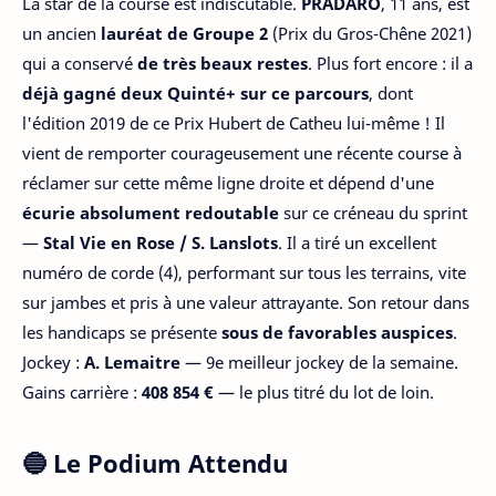
La star de la course est indiscutable.
PRADARO
, 11 ans, est
un ancien
lauréat de Groupe 2
(Prix du Gros-Chêne 2021)
qui a conservé
de très beaux restes
. Plus fort encore : il a
déjà gagné deux Quinté+ sur ce parcours
, dont
l'édition 2019 de ce Prix Hubert de Catheu lui-même ! Il
vient de remporter courageusement une récente course à
réclamer sur cette même ligne droite et dépend d'une
écurie absolument redoutable
sur ce créneau du sprint
—
Stal Vie en Rose / S. Lanslots
. Il a tiré un excellent
numéro de corde (4), performant sur tous les terrains, vite
sur jambes et pris à une valeur attrayante. Son retour dans
les handicaps se présente
sous de favorables auspices
.
Jockey :
A. Lemaitre
— 9e meilleur jockey de la semaine.
Gains carrière :
408 854 €
— le plus titré du lot de loin.
🔵 Le Podium Attendu