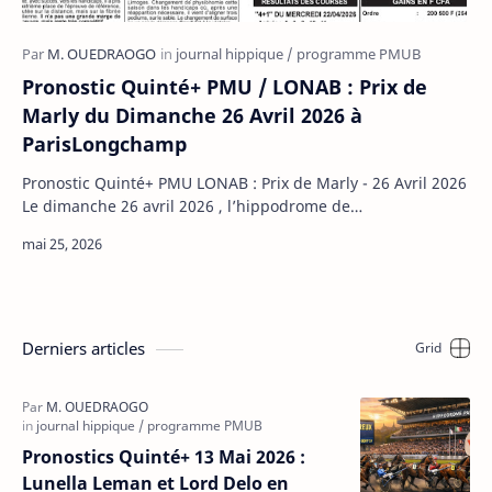
Pronostic Quinté+ PMU / LONAB : Prix de
Marly du Dimanche 26 Avril 2026 à
ParisLongchamp
Pronostic Quinté+ PMU LONAB : Prix de Marly - 26 Avril 2026
Le dimanche 26 avril 2026 , l’hippodrome de
ParisLongchamp sera le théâtre d’une épreuv…
Derniers articles
Pronostics Quinté+ 13 Mai 2026 :
Lunella Leman et Lord Delo en