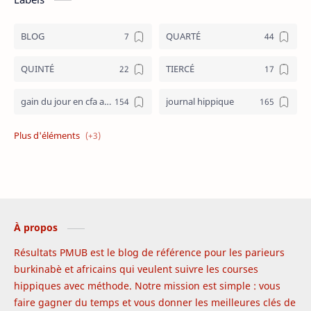
BLOG
QUARTÉ
QUINTÉ
TIERCÉ
gain du jour en cfa aujourd hui
journal hippique
journal hippique ecd
programme PMUB
résultats pmub
À propos
Résultats PMUB est le blog de référence pour les parieurs
burkinabè et africains qui veulent suivre les courses
hippiques avec méthode. Notre mission est simple : vous
faire gagner du temps et vous donner les meilleures clés de