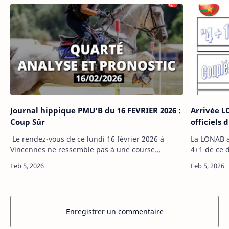
Journal hippique PMU'B du 16 FEVRIER 2026 :
Arrivée L
Coup Sûr
officiels 
Le rendez-vous de ce lundi 16 février 2026 à
La LONAB a 
Vincennes ne ressemble pas à une course
4+1 de ce 
ordinaire. Pour les parieurs PMU’B au Burkina
du PMU’B a
Faso et dans toute l’Afrique de l’Ouest, ce…
définitive 
Enregistrer un commentaire