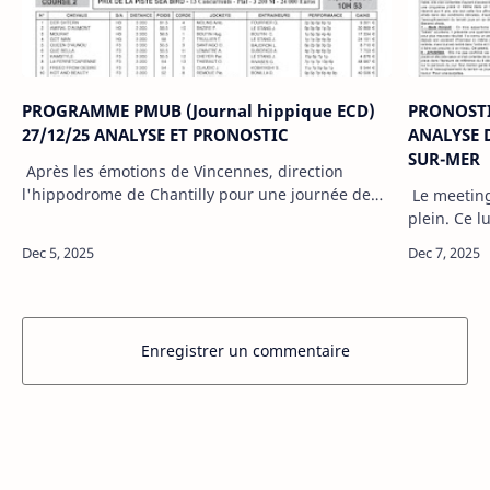
PROGRAMME PMUB (Journal hippique ECD)
PRONOSTI
27/12/25 ANALYSE ET PRONOSTIC
ANALYSE D
SUR-MER
Après les émotions de Vincennes, direction
l'hippodrome de Chantilly pour une journée de
Le meeting
plat riche en opportunités. Sur la piste en sable
plein. Ce l
fibré ou le gazon, les spécialistes…
la Picardie
PMUB. Seiz
Enregistrer un commentaire