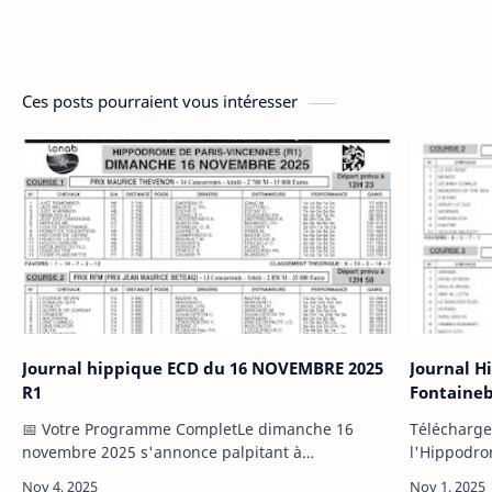
Ces posts pourraient vous intéresser
Journal hippique ECD du 16 NOVEMBRE 2025
Journal H
R1
Fontaineb
📅 Votre Programme CompletLe dimanche 16
Télécharger
novembre 2025 s'annonce palpitant à
l'Hippodro
l'Hippodrome de Paris-Vincennes. Le journal
journée de